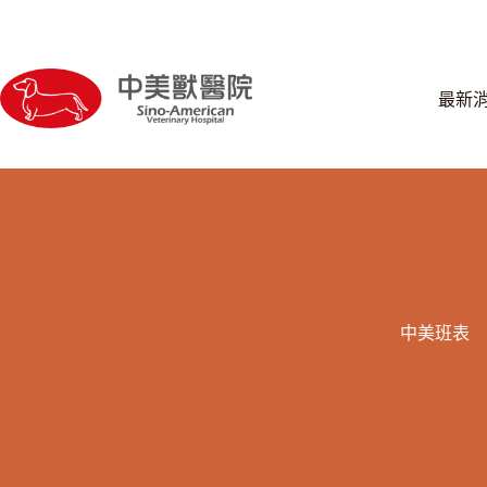
跳
至
主
要
最新
內
容
中美班表