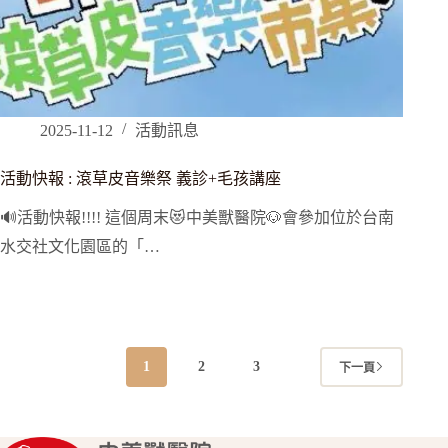
2025-11-12
活動訊息
活動快報 : 滾草皮音樂祭 義診+毛孩講座
🔊活動快報!!!! 這個周末😻中美獸醫院🐶會參加位於台南
水交社文化園區的「…
1
2
3
下一頁