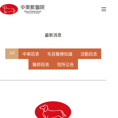
跳
至
主
要
內
容
最新消息
All
中美班表
毛孩醫療知識
活動訊息
醫師班表
院所公告