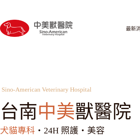
跳
至
主
要
最新
內
容
Sino-American Veterinary Hospital
台南
中美
獸醫院
犬貓專科
・24H 照護・美容