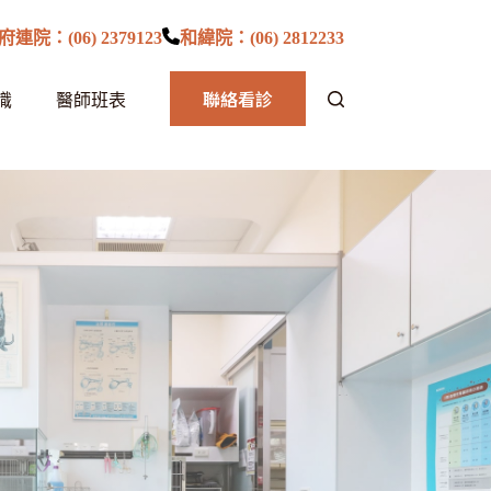
府連院：(06) 2379123
和緯院：(06) 2812233
聯絡看診
識
醫師班表