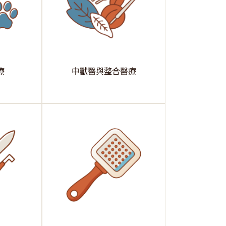
療
中獸醫與整合醫療