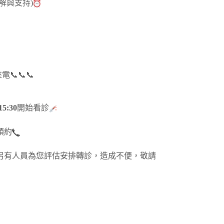
解與支持)
📞📞
15:30
開始看診
預約
另有人員為您評估安排轉診，造成不便，敬請