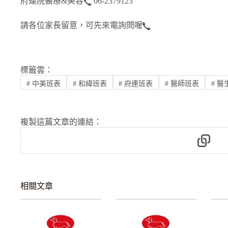
府連院醫療&美容
06-2379123
請各位家長留意，可先來電詢問喔
標籤雲：
#
中美班表
#
和緯班表
#
府連班表
#
醫師班表
#
醫
複製這篇文章的連結：
相關文章