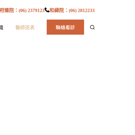
府連院：(06) 2379123
和緯院：(06) 2812233
聯絡看診
識
醫師班表