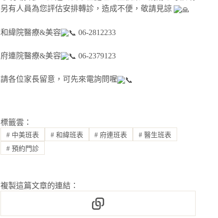
另有人員為您評估安排轉診，造成不便，敬請見諒
和緯院醫療&美容
06-2812233
府連院醫療&美容
06-2379123
請各位家長留意，可先來電詢問喔
標籤雲：
#
中美班表
#
和緯班表
#
府連班表
#
醫生班表
#
預約門診
複製這篇文章的連結：