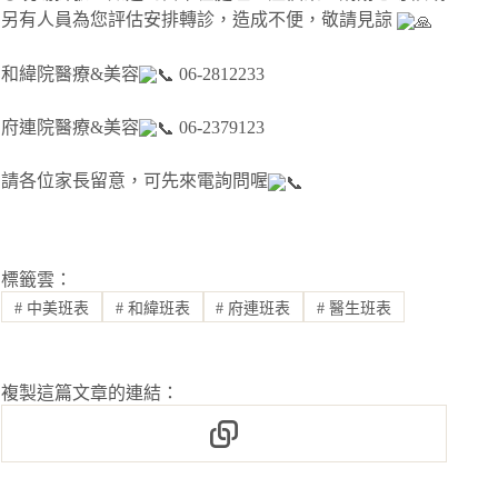
另有人員為您評估安排轉診，造成不便，敬請見諒
和緯院醫療&美容
06-2812233
府連院醫療&美容
06-2379123
請各位家長留意，可先來電詢問喔
標籤雲：
#
中美班表
#
和緯班表
#
府連班表
#
醫生班表
複製這篇文章的連結：